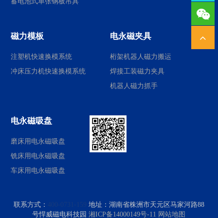
蓄电池式单张钢板吊具
1378
磁力模板
电永磁夹具
注塑机快速换模系统
桁架机器人磁力搬运
冲床压力机快速换模系统
焊接工装磁力夹具
机器人磁力抓手
电永磁吸盘
磨床用电永磁吸盘
铣床用电永磁吸盘
车床用电永磁吸盘
联系方式：
400-0731-159
地址：
湖南省株洲市天元区马家河路88
号悍威磁电科技园
湘ICP备14000149号-11
网站地图