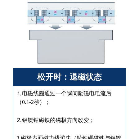
松开时：退磁状态
⒈电磁线圈通过一个瞬间励磁电电流后
（0.1-2秒）；
⒉铝镍钴磁铁的磁极方向改变；
3.磁极表面磁力线消失（钕铁硼磁铁与铝镍