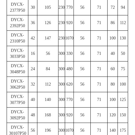
DYCX-
30
105
230
770
56
71
72
94
2377P50
DYCX-
36
126
230
920
56
71
86
112
2392P50
DYCX-
42
147
230
1070
56
71
100
130
2310P50
DYCX-
16
56
300
330
56
71
40
50
3033P50
DYCX-
24
84
300
480
56
71
60
75
3048P50
DYCX-
32
112
300
620
56
71
80
100
3062P50
DYCX-
40
140
300
770
56
71
100
125
3077P50
DYCX-
48
168
300
920
56
71
120
150
3092P50
DYCX-
56
196
300
1070
56
71
140
175
30107P50