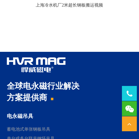
上海冷水机厂2米超长钢板搬运视频
全球电永磁行业解决
Tel：
方案提供商
1378
电永磁吊具
蓄电池式单张钢板吊具
单台或多台联吊钢坯吊具