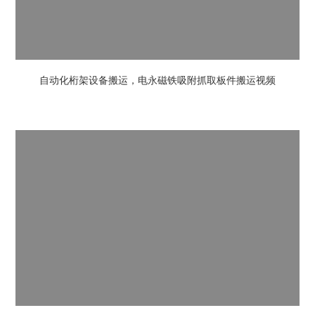
自动化桁架设备搬运，电永磁铁吸附抓取板件搬运视频