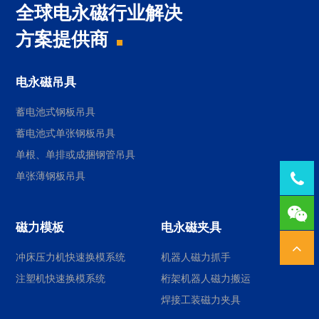
全球电永磁行业解决
方案提供商
电永磁吊具
蓄电池式钢板吊具
蓄电池式单张钢板吊具
单根、单排或成捆钢管吊具
单张薄钢板吊具
Tel：
1378
磁力模板
电永磁夹具
冲床压力机快速换模系统
机器人磁力抓手
注塑机快速换模系统
桁架机器人磁力搬运
焊接工装磁力夹具