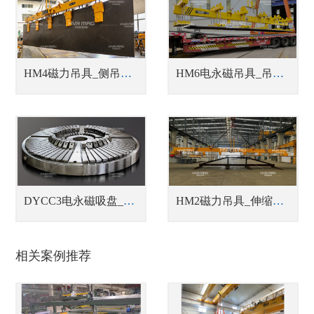
HM4磁力吊具_侧吊型钢板翻转吊具
HM6电永磁吊具_吊运多张钢板吊具
DYCC3电永磁吸盘_车床用电永磁吸盘
HM2磁力吊具_伸缩梁中厚钢板吊具
相关案例推荐