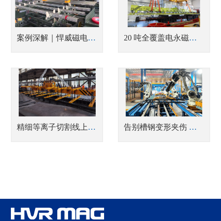
案例深解｜悍威磁电赋能潍坊亿斯特，攻克薄壁钢管“5秒极速码垛”零掉件难题
20 吨全覆盖电永磁吊具厂家发货 | 悍威磁电解锁 船厂钢板切割自动上下料新模式
精细等离子切割线上下料电永磁钢板吊具
告别槽钢变形夹伤 悍威电永磁夹具为中集提质增效