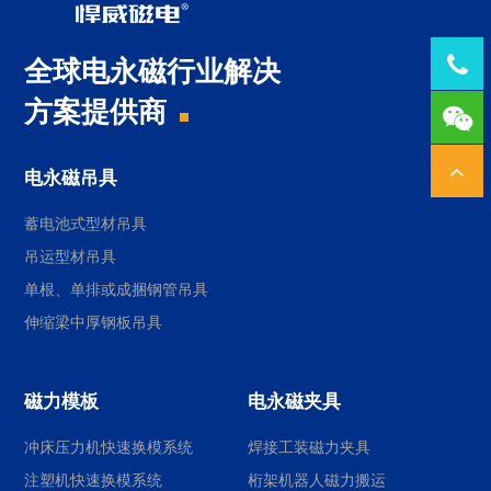
Tel：
全球电永磁行业解决
方案提供商
1378
电永磁吊具
蓄电池式型材吊具
吊运型材吊具
单根、单排或成捆钢管吊具
伸缩梁中厚钢板吊具
磁力模板
电永磁夹具
冲床压力机快速换模系统
焊接工装磁力夹具
注塑机快速换模系统
桁架机器人磁力搬运