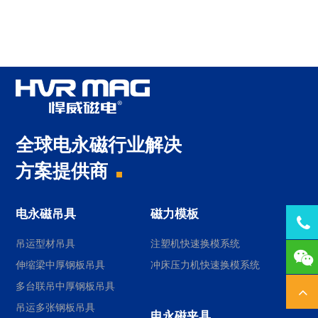
全球电永磁行业解决
方案提供商
电永磁吊具
磁力模板
Tel
吊运型材吊具
注塑机快速换模系统
137
伸缩梁中厚钢板吊具
冲床压力机快速换模系统
多台联吊中厚钢板吊具
吊运多张钢板吊具
电永磁夹具