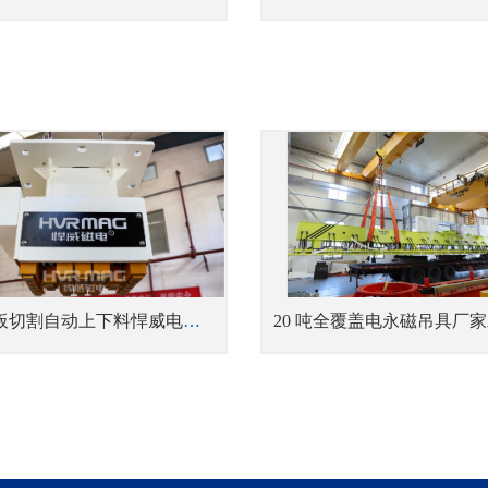
船厂钢板切割自动上下料悍威电永磁端拾器破解船舶制造效率与安全难题