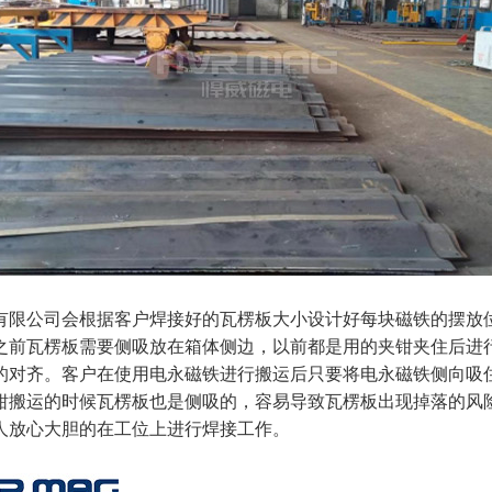
有限公司会根据客户焊接好的瓦楞板大小设计好每块磁铁的摆放
之前瓦楞板需要侧吸放在箱体侧边，以前都是用的夹钳夹住后进
的对齐。客户在使用电永磁铁进行搬运后只要将电永磁铁侧向吸
钳搬运的时候瓦楞板也是侧吸的，容易导致瓦楞板出现掉落的风
人放心大胆的在工位上进行焊接工作。