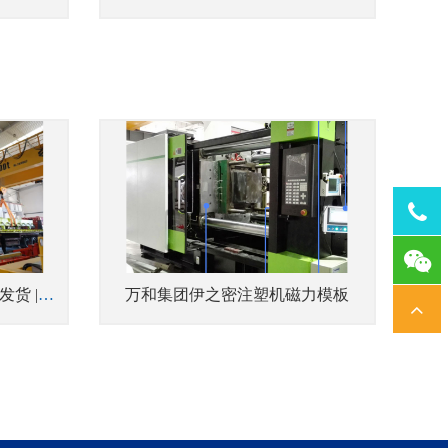
Tel：
1378
20 吨全覆盖电永磁吊具厂家发货 | 悍威磁电解锁 船厂钢板切割自动上下料新模式
万和集团伊之密注塑机磁力模板