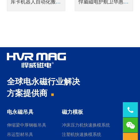
库卡机器人自动化搬运生产线
悍威磁电护航卫华惠生，破解船舶钢板卸船“高风高盐”安全困局
全球电永磁行业解决
方案提供商
Tel：
电永磁吊具
磁力模板
1378
伸缩梁中厚钢板吊具
冲床压力机快速换模系统
吊运型材吊具
注塑机快速换模系统