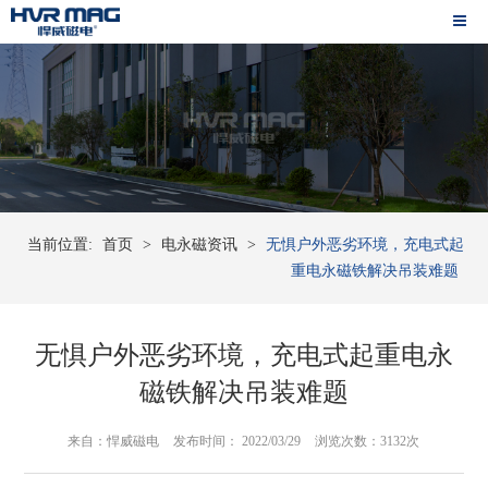
当前位置:
首页
>
电永磁资讯
>
无惧户外恶劣环境，充电式起
重电永磁铁解决吊装难题
无惧户外恶劣环境，充电式起重电永
磁铁解决吊装难题
来自：悍威磁电
发布时间： 2022/03/29
浏览次数：3132次