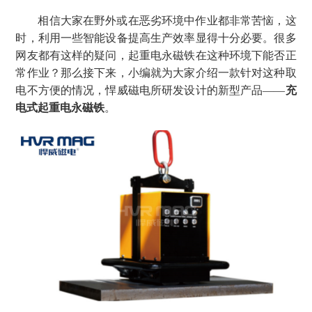
相信大家在野外或在恶劣环境中作业都非常苦恼，这
时，利用一些智能设备提高生产效率显得十分必要。很多
网友都有这样的疑问，起重电永磁铁在这种环境下能否正
常作业？那么接下来，小编就为大家介绍一款针对这种取
电不方便的情况，悍威磁电所研发设计的新型产品
——
充
电式起重电永磁铁
。