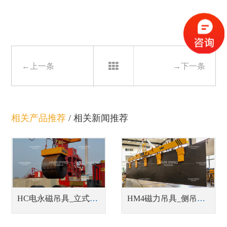
←上一条
→下一条
相关产品推荐
/
相关新闻推荐
HC电永磁吊具_立式/卧式钢带卷吊具
HM4磁力吊具_侧吊型钢板翻转吊具