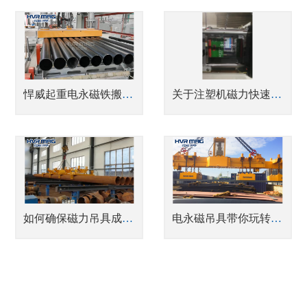
悍威起重电永磁铁搬运钢管案例分享
关于注塑机磁力快速换模, 你了解多少？
如何确保磁力吊具成排搬运多根钢管不掉落？
电永磁吊具带你玩转物流园的钢板装卸车