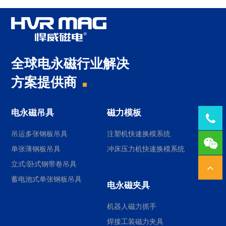
全球电永磁行业解决
方案提供商
电永磁吊具
磁力模板
Tel：
吊运多张钢板吊具
注塑机快速换模系统
1378
单张薄钢板吊具
冲床压力机快速换模系统
立式/卧式钢带卷吊具
蓄电池式单张钢板吊具
电永磁夹具
机器人磁力抓手
焊接工装磁力夹具