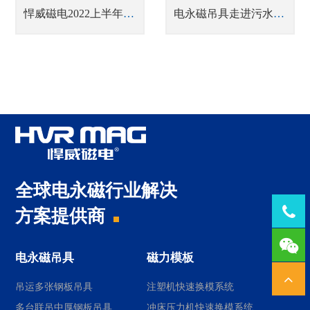
悍威磁电2022上半年工作总结会议顺利召开
电永磁吊具走进污水处理水箱的生产车间会带来哪些变化
全球电永磁行业解决
Tel：
方案提供商
1378
电永磁吊具
磁力模板
吊运多张钢板吊具
注塑机快速换模系统
多台联吊中厚钢板吊具
冲床压力机快速换模系统