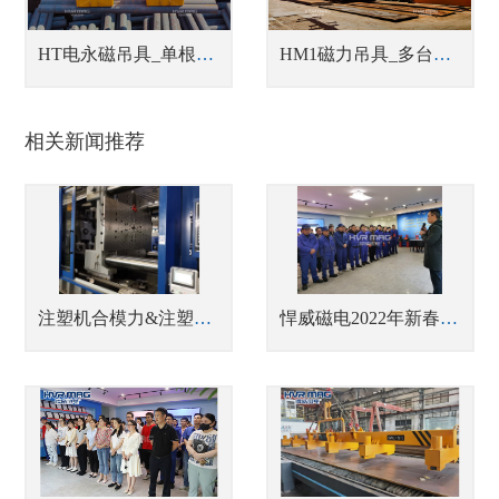
HT电永磁吊具_单根、单排或成捆钢管吊具
HM1磁力吊具_多台联吊中厚钢板吊具
相关新闻推荐
注塑机合模力&注塑机吨位有什么关系？
悍威磁电2022年新春开工大吉