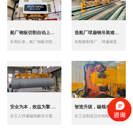
船厂钢板切割自动上下料悍威电永磁端拾器破解船舶制造效率与安全难题
造船厂球扁钢吊装难？ 2套悍威电永磁吊具方案让你提效不踩坑
长期以来，船厂钢板切割上下料面临“板型大、厚度不均、异形件多、作业环境复杂”的行业痛点困扰，多数船厂仍沿用“行车吊运+人工辅助”的传统模式，不仅制约生产效率，增...
在船舶制造厂，球扁钢是当之无愧的“船体肋骨”——从船身肋骨、纵桁构件，到分段结构的加强筋，一艘货船的建造，动辄要用到数千根不同规格的球扁钢。但就是这个撑起船体结...
安全为本，效益为擎 —— 悍威磁电电永磁解决方案为安钢永通铸管转运筑牢安全、节能双基石
智造升级，磁领未来 —— 株洲悍威磁电助力安徽合力叉车实现钢板搬运的智能化飞跃
在引入悍威磁电解决方案前，安钢永通在球墨铸管养生环节的转运工序，采用的是行业内常见的电磁铁吊运方案。该工序具体场景为：完成水泥内衬蒸汽养生的球墨铸管（规格DN9...
在工业制造迈向智能化、柔性化的今天，生产线上每一个环节的效能提升与安全保障，都直接关系到企业的核心竞争力与可持续发展。作为国内叉车制造业的领军企业，安徽合力叉车...