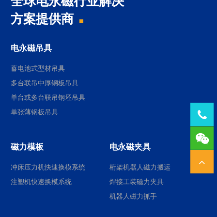
全球电永磁行业解决
方案提供商
电永磁吊具
蓄电池式型材吊具
多台联吊中厚钢板吊具
单台或多台联吊钢坯吊具
单张薄钢板吊具
Tel：
1378
磁力模板
电永磁夹具
冲床压力机快速换模系统
桁架机器人磁力搬运
注塑机快速换模系统
焊接工装磁力夹具
机器人磁力抓手