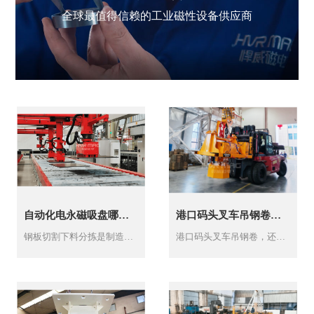
全球最值得信赖的工业磁性设备供应商
自动化电永磁吸盘哪家好悍威磁电赋能钢板切割自动上下料分拣
港口码头叉车吊钢卷告别传统电磁吊悍威充电式电永磁吊具让安全风险清零
钢板切割下料分拣是制造业生产线核心环节，直接决定产能与成本，传统人工上下料模式存在效率低、人工成本高、安全隐患突出等痛点，难以适配规模化、柔性化生产需求。悍...
港口码头叉车吊钢卷，还在依赖钢卷电磁吊具？安全隐患缠身早已跟不上码头高强度作业需求！悍威磁电充电式电永磁吊具，专为港口码头钢卷装卸场景量身打造，精准解决传统钢卷...