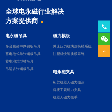
全球电永磁行业解决
方案提供商
Tel：
电永磁吊具
磁力模板
1378
多台联吊中厚钢板吊具
冲床压力机快速换模系统
蓄电池式单张钢板吊具
注塑机快速换模系统
蓄电池式型材吊具
吊运多张钢板吊具
电永磁夹具
桁架机器人磁力搬运
焊接工装磁力夹具
机器人磁力抓手