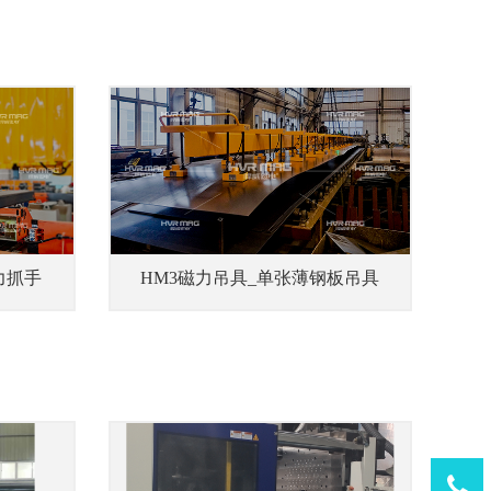
力抓手
HM3磁力吊具_单张薄钢板吊具
Tel：