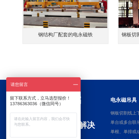
钢结构厂配套的电永磁铁
请您留言
留下联系方式，立马选型报价！
电永磁吊具
13786363036（微信同号）
钢板切割线上
单台或多台联
全球电永磁行业解决
单根、单排或
方案提供商