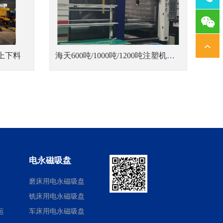
1378
上下料
海天600吨/1000吨/1200吨注塑机磁力快速换模
电永磁吸盘
磨床用电永磁吸盘
铣床用电永磁吸盘
运
车床用电永磁吸盘