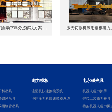
钢板切割自动下料分拣解决方案 悍威磁电机械手电永磁端拾器
激光切割机床用钢板磁力
磁力模板
电永磁夹具
下料吊具
注塑机快速换模系统
机器人磁力抓手
吊钢坯吊具
冲床压力机快速换模系统
焊接工装磁力夹具
成捆钢管吊具
桁架机器人磁力搬