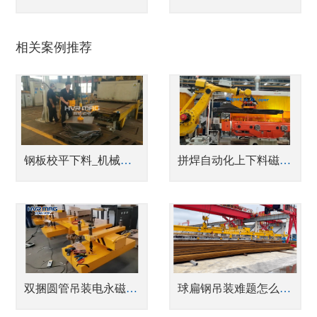
相关案例推荐
钢板校平下料_机械臂搭配电永磁铁_经济又高效
拼焊自动化上下料磁力抓手
双捆圆管吊装电永磁吊具在油田智能车间的应用
球扁钢吊装难题怎么解悍威电永磁吊具造船厂实战案例