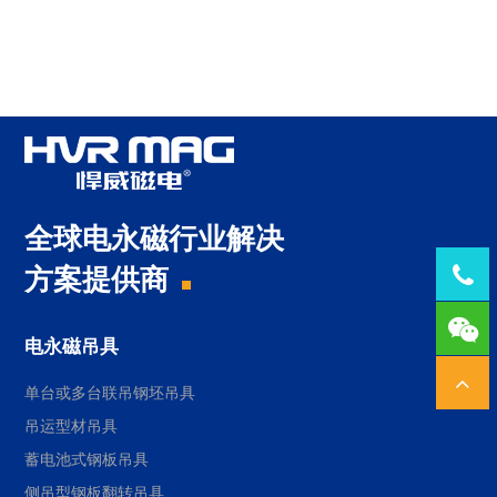
全球电永磁行业解决
Tel：
方案提供商
1378
电永磁吊具
单台或多台联吊钢坯吊具
吊运型材吊具
蓄电池式钢板吊具
侧吊型钢板翻转吊具