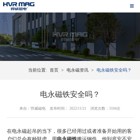
当前位置:
首页
>
电永磁资讯
>
电永磁铁安全吗？
电永磁铁安全吗？
来自：悍威磁电
发布时间： 2022/11/21
浏览次数：3104次
在电永磁起吊的当下，很多已经用过或者准备开始用的客
户们总会有种疑虑，用
电永磁铁
搬运钢件，他到底安不安