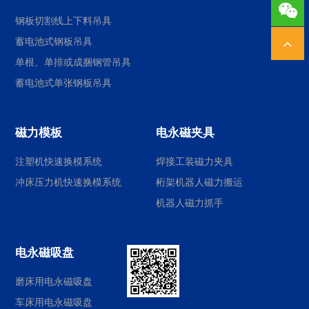
1378
钢板切割线上下料吊具
蓄电池式钢板吊具
单根、单排或成捆钢管吊具
蓄电池式单张钢板吊具
磁力模板
电永磁夹具
注塑机快速换模系统
焊接工装磁力夹具
冲床压力机快速换模系统
桁架机器人磁力搬运
机器人磁力抓手
电永磁吸盘
磨床用电永磁吸盘
车床用电永磁吸盘