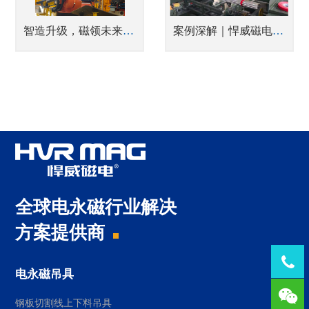
智造升级，磁领未来 —— 株洲悍威磁电助力安徽合力叉车实现钢板搬运的智能化飞跃
案例深解｜悍威磁电赋能潍坊亿斯特，攻克薄壁钢管“5秒极速码垛”零掉件难题
全球电永磁行业解决
方案提供商
Tel：
电永磁吊具
1378
钢板切割线上下料吊具