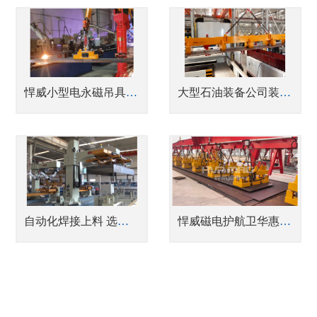
悍威小型电永磁吊具解决河南煤机厂小钢板吊装痛点
大型石油装备公司装备钢板磁力吊具分组控制
自动化焊接上料 选机械臂磁力夹具
悍威磁电护航卫华惠生，破解船舶钢板卸船“高风高盐”安全困局