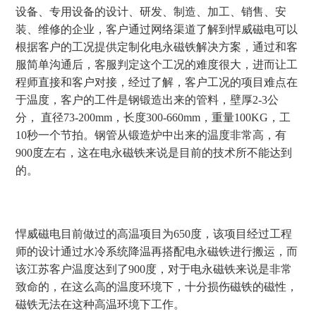
设备、专用设备的设计、研发、制造、加工、销售、安
装、维修的企业，客户通过网络渠道了解到悍威磁电可以
根据客户的工况提供定制化电永磁铁解决方案，通过和客
服简单沟通后，客服判定这个工况的难度很大，进而让工
程师直接和客户对接，经过了解，客户工况的项目难点在
于温度，客户的工件是钢锻造出来的管料，壁厚
2-3
公
分， 直径
73-200mm
，长度
300-660mm
，重量
100KG
，工
10
秒一个节拍。钢管从锻造炉中出来的温度非常高，有
900
度左右，这在电永磁铁来说是目前的技术所不能达到
的。
悍威磁电目前做过的高温项目为
650
度，该项目经过工程
师的设计通过水冷系统降温再搭配电永磁铁进行搬运，而
该江苏客户温度达到了
900
度，对于电永磁铁来说是非常
致命的，在这么高的温度环境下，十分损伤磁铁的磁性，
磁铁无法在这种高温环境下工作。