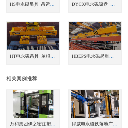
HS电永磁吊具_吊运型材吊具
DYCX电永磁吸盘_铣床用电永磁吸盘
HT电永磁吊具_单根、单排或成捆钢管吊具
HBEPS电永磁起重器_蓄电池式型材吊具
相关案例推荐
万和集团伊之密注塑机磁力模板
悍威电永磁铁落地广东汽车自动化产线 助力铸铁刹车盘数控加工无人化升级