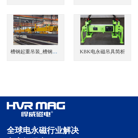
槽钢起重吊装_槽钢自动化搬运
KBK电永磁吊具简析
全球电永磁行业解决