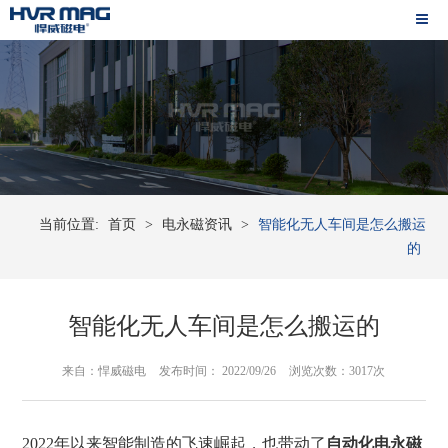
当前位置:
首页
>
电永磁资讯
>
智能化无人车间是怎么搬运
的
智能化无人车间是怎么搬运的
来自：悍威磁电
发布时间： 2022/09/26
浏览次数：3017次
202
2
年
以来
智能制造的飞速
崛起
，也带动了
自动化
电永磁