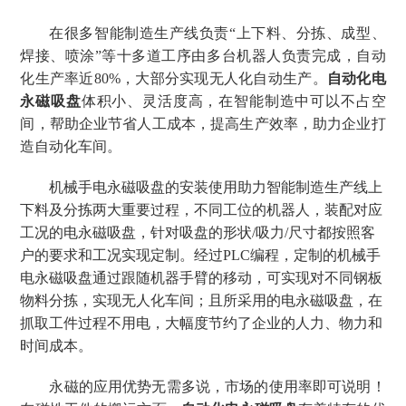
在很多
智能制造生产线负责
“
上下料、分拣、成型、
焊接、喷涂
”
等十多道工序由多台机器人负责完成
，
自动
化生产率近
80%，
大部分实现无人化自动生产。
自动化电
永磁吸盘
体积小、灵活度高，在智能制造中可以不占空
间，帮助企业节省人工成本，提高生产效率，助力企业打
造自动化车间。
机械手电永磁吸盘的安装使用助力智能制造生产线上
下料及分拣两大重要过程，不同工位的机器人，装配对应
工况的电永磁吸盘，针对
吸盘的形状
/吸力/尺寸都按照客
户的要求和工况实现定制。经过
PLC
编程，定制的机械手
电永磁吸盘通过跟随机器手臂的移动，可实现对不同钢板
物料分拣，实现无人化车间；且所采用的电永磁吸盘，在
抓取工件过程不用电，大幅度节约了企业的人力、物力和
时间成本。
永磁的应用优势无需多说，市场的使用率即可说明！