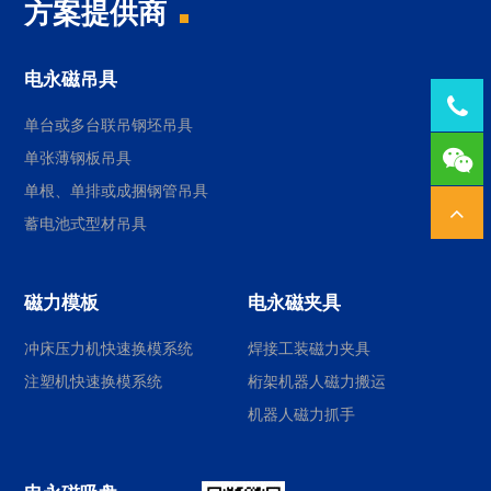
方案提供商
电永磁吊具
Tel：
单台或多台联吊钢坯吊具
1378
单张薄钢板吊具
单根、单排或成捆钢管吊具
蓄电池式型材吊具
磁力模板
电永磁夹具
冲床压力机快速换模系统
焊接工装磁力夹具
注塑机快速换模系统
桁架机器人磁力搬运
机器人磁力抓手