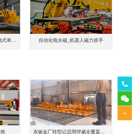
HEBPP电永磁起重器_蓄电池式单张钢板吊具
自动化电永磁_机器人磁力抓手
Tel：
1378
磁铁
东钣金厂转型记启用悍威全覆盖电永磁吊具 激光切割上下料告别繁琐效率飙升