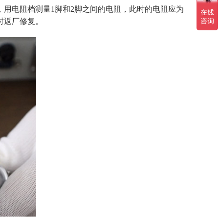
，
用电阻档测量
1脚和2脚
之间的电阻，此时的电阻应为
时返厂修复。