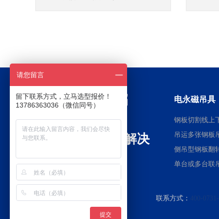
请您留言
留下联系方式，立马选型报价！
电永磁吊具
13786363036（微信同号）
钢板切割线上
吊运多张钢板
全球电永磁行业解决
侧吊型钢板翻
方案提供商
单台或多台联
联系方式：
400-0731
提交