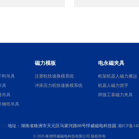
磁力模板
电永磁夹具
下料吊具
注塑机快速换模系统
桁架机器人磁力搬运
吊具
冲床压力机快速换模系统
机器人磁力抓手
转吊具
焊接工装磁力夹具
吊钢坯吊具
-159
地址：
湖南省株洲市天元区马家河路88号悍威磁电科技园
湘ICP备140
© 2026 株洲悍威磁电科技有限公司.版权所有