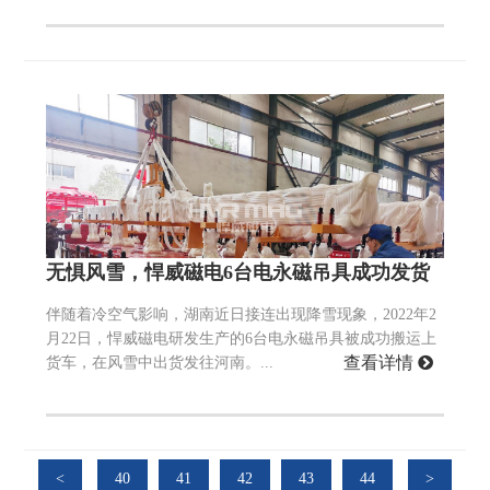
无惧风雪，悍威磁电6台电永磁吊具成功发货
伴随着冷空气影响，湖南近日接连出现降雪现象，2022年2
月22日，悍威磁电研发生产的6台电永磁吊具被成功搬运上
查看详情
货车，在风雪中出货发往河南。...
<
40
41
42
43
44
>