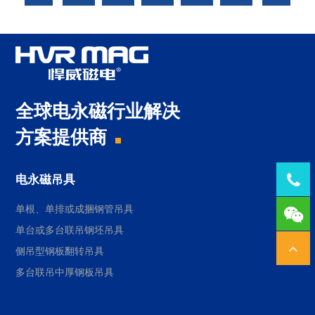
全球电永磁行业解决
方案提供商
电永磁吊具
Tel：
单根、单排或成捆钢管吊具
1378
单台或多台联吊钢坯吊具
侧吊型钢板翻转吊具
多台联吊中厚钢板吊具