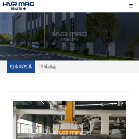
电永磁资讯
悍威动态