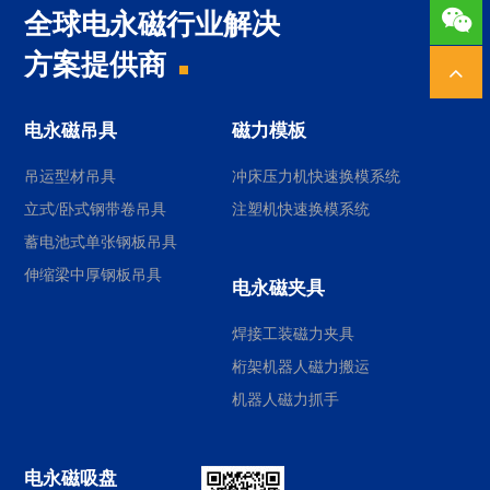
1378
全球电永磁行业解决
方案提供商
电永磁吊具
磁力模板
吊运型材吊具
冲床压力机快速换模系统
立式/卧式钢带卷吊具
注塑机快速换模系统
蓄电池式单张钢板吊具
伸缩梁中厚钢板吊具
电永磁夹具
焊接工装磁力夹具
桁架机器人磁力搬运
机器人磁力抓手
电永磁吸盘