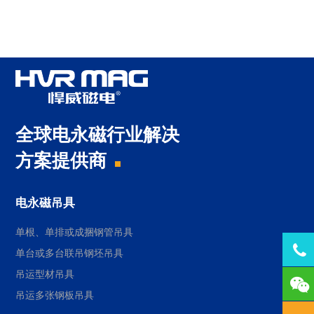
全球电永磁行业解决
方案提供商
电永磁吊具
单根、单排或成捆钢管吊具
Tel
单台或多台联吊钢坯吊具
吊运型材吊具
137
吊运多张钢板吊具