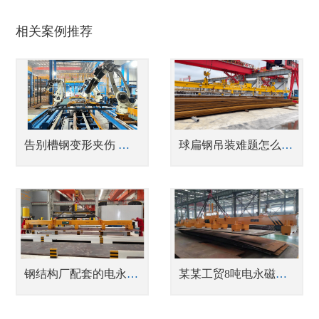
相关案例推荐
告别槽钢变形夹伤 悍威电永磁夹具为中集提质增效
球扁钢吊装难题怎么解悍威电永磁吊具造船厂实战案例
钢结构厂配套的电永磁铁
某某工贸8吨电永磁吊具案例