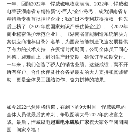
一年。回顾
2022
年，悍威磁电收获满满。
2022
年，悍威磁
电荣获湖南省专精特新“小巨人”企业称号，成为湖南省专
精特新专板首批挂牌企业；我们日本专利获得授权；也先
后上榜了《
2022
年度国家知识产权优势企业》、《
2022
年
商业秘密保护示范企业》、《湖南省智能制造系统解决方
案供应商推荐目录》名单，为国家智能制造飞速发展提供
了有力的技术支持；在疫情封闭期间，公司全体员工同心
同德，迎难而上，封闭生产赶交期，确保订单如期交付。
一年来，我们创造了骄人的销售业绩。这些成绩，离不开
所有客户、合作伙伴及社会各界朋友的大力支持和真诚帮
助，更是全体员工团结协作、奋力拼搏的结果。
如今
2022
已然即将结束，在剩下的
9
天时间，悍威磁电的
全体人员做最后的冲刺，争取圆满大号
2022
年的收官之
战。最后，悍威磁电
起重电永磁铁厂家
祝大家冬至团团圆
圆，阖家幸福！