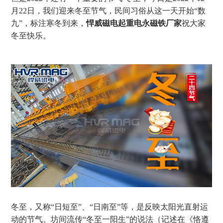
月
22
日，我们迎来冬至节气，民间习俗从这一天开始“数
九”，标注寒冬到来，
悍威磁电
起重电永磁铁厂家
祝大家
冬至快乐。
冬至，又称
“日短至”、“日南至”等，是反映太阳光直射运
动的节气。坊间流传“冬至一阳生”的说法（记述在《恪遵