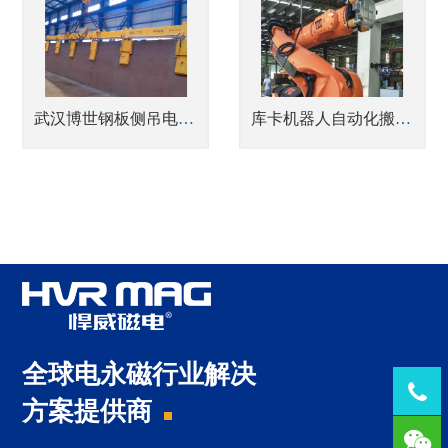
武汉博世钢板侧吊电永磁起重器
库卡机器人自动化搬运生产线
全球电永磁行业解决
Tel：
方案提供商
1378