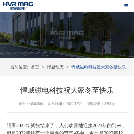
当前位置:
首页
>
悍威动态
>
悍威磁电科技祝大家冬至快乐
悍威磁电科技祝大家冬至快乐
来自：悍威磁电
发布时间： 2022/12/22
浏览次数：3288次
眼看
2022
年就快结束了，人们欢喜地迎接
2023
年的到来，
但是
2022
年还有一个重要的节气
-
冬至，
今日是
2022
年
12