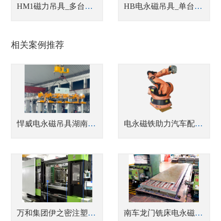
HM1磁力吊具_多台联吊中厚钢板吊具
HB电永磁吊具_单台或多台联吊钢坯吊具
相关案例推荐
悍威电永磁吊具湖南一力物流园实测 钢板转运又快又安全
电永磁铁助力汽车配件智能制造之刹车盘搬运
万和集团伊之密注塑机磁力模板
南车龙门铣床电永磁吸盘