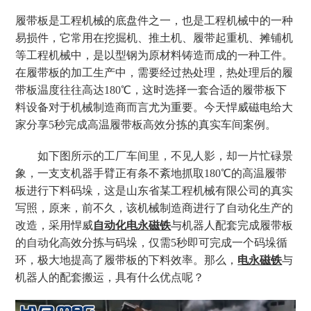
履带板是工程机械的底盘件之一，也是工程机械中的一种
易损件，它常用在挖掘机、推土机、履带起重机、摊铺机
等工程机械中，是以型钢为原材料铸造而成的一种工件。
在履带板的加工生产中，需要经过热处理，热处理后的履
带板温度往往高达
180℃，这时选择一套合适的履带板下
料设备对于机械制造商而言尤为重要。今天悍威磁电给大
家分享5秒完成高温履带板高效分拣的真实车间案例。
如下图所示的工厂车间里，不见人影，却一片忙碌景
象，一支支机器手臂正有条不紊地抓取
180℃的高温履带
板进行下料码垛，这是山东省某工程机械有限公司的真实
写照，原来，前不久，该机械制造商进行了自动化生产的
改造，采用悍威
自动化电永磁铁
与机器人配套完成履带板
的自动化高效分拣与码垛，仅需
5秒即可完成一个码垛循
环，极大地提高了履带板的下料效率。那么，
电永磁铁
与
机器人的配套搬运，具有什么优点呢？